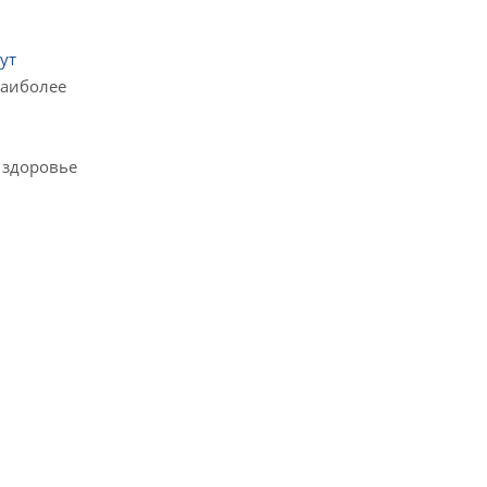
ут
наиболее
 здоровье