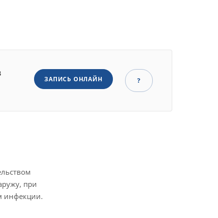
в
ЗАПИСЬ ОНЛАЙН
?
ельством
аружу, при
ом инфекции.