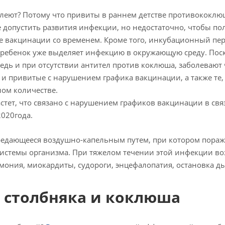
леют? Потому что привиты в раннем детстве противококлю
 допустить развития инфекции, но недостаточно, чтобы пол
ле вакцинации со временем. Кроме того, инкубационный пер
ребенок уже выделяет инфекцию в окружающую среду. Поск
едь и при отсутствии антител против коклюша, заболевают 
о и привитые с нарушением графика вакцинации, а также те
ном количестве.
тет, что связано с нарушением графиков вакцинации в свя
020года.
едающееся воздушно-капельным путем, при котором пораж
 системы организма. При тяжелом течении этой инфекции в
вмония, миокардиты, судороги, энцефалопатия, остановка д
, столбняка и коклюша