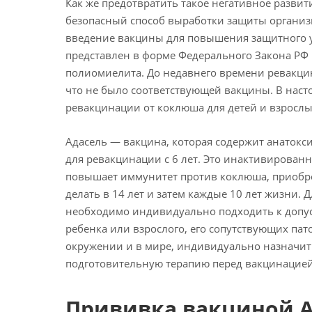
Как же предотвратить такое негативное разви
безопасный способ выработки защиты организ
введение вакцины для повышения защитного у
представлен в форме Федерального Закона РФ 
полиомиелита. До недавнего времени ревакцин
что не было соответствующей вакцины. В наст
ревакцинации от коклюша для детей и взрослы
Адасель — вакцина, которая содержит анатокс
для ревакцинации с 6 лет. Это инактивированн
повышает иммунитет против коклюша, приобре
делать в 14 лет и затем каждые 10 лет жизни.
необходимо индивидуально подходить к допус
ребенка или взрослого, его сопутствующих пат
окружении и в мире, индивидуально назначить
подготовительную терапию перед вакцинацией
Прививка вакциной А