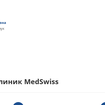
вна
аук
линик MedSwiss