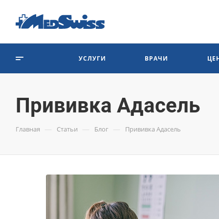
УСЛУГИ
ВРАЧИ
ЦЕ
Прививка Адасель
—
—
—
Главная
Статьи
Блог
Прививка Адасель