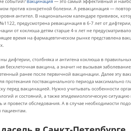
тие событий?
Вакцинация
— это самый эффективный и наиб
мом против конкретной болезни. А ревакцинация — повто
ровня антител. В национальном календаре прививок, кот
№1122, предусмотрена ревакцинация в 6-7 лет от дифтерии,
ации от коклюша детям старше 4-х лет не предусматривало
оящее время на фармацевтическом рынке представлена вак
х.
ины дифтерии, столбняка и антигена коклюша в правильны
ая бесклеточная вакцина, а значит не вызывая заболевание
тенный ранее после первичной вакцинации. Далее эту ва
 Для протекания поствакцинального периода максимально гл
ку перед вакцинацией. Нужно учитывать особенности орг
ологий и состояний, а также эпидемиологическую ситуацию 
 и провести обследования. А в случае необходимости под
 пациентам.
дасель в Санкт-Петербурге