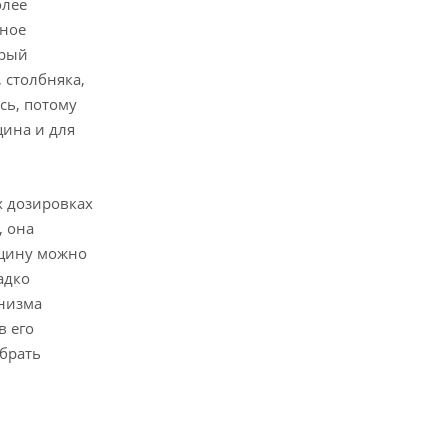
олее
рное
орый
 столбняка,
сь, потому
цина и для
х дозировках
, она
кцину можно
адко
анизма
в его
обрать