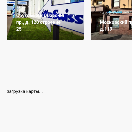
18 фото
14 фото
Обуховской Обороны
пр., д. 120 строение
Московский пр
25
д.119
загрузка карты...