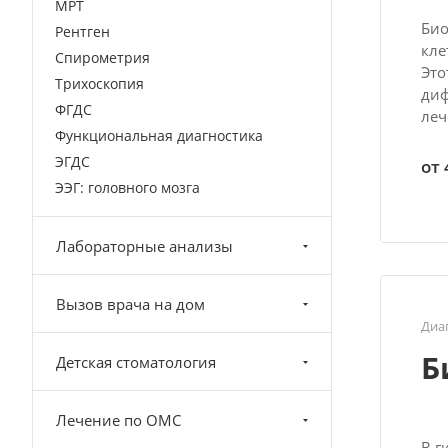
МРТ
Био
Рентген
кле
Спирометрия
Это
Трихоскопия
диф
ФГДС
леч
Функциональная диагностика
ЭГДС
от 
ЭЭГ: головного мозга
Лабораторные анализы
Вызов врача на дом
Диа
Б
Детская стоматология
Лечение по ОМС
В г