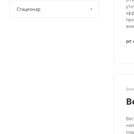
уто
Стационар
эфф
про
вме
от 
Диа
В
Вес
нап
ощу