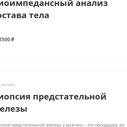
иоимпедансный анализ
остава тела
2500 ₽
гностика
иопсия предстательной
елезы
псия предстательной железы у мужчин – это процедура, во