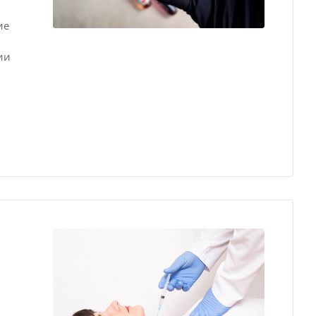
ие
ии