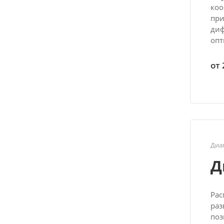
коо
при
диф
опт
от 
Диа
Д
Рас
раз
поз