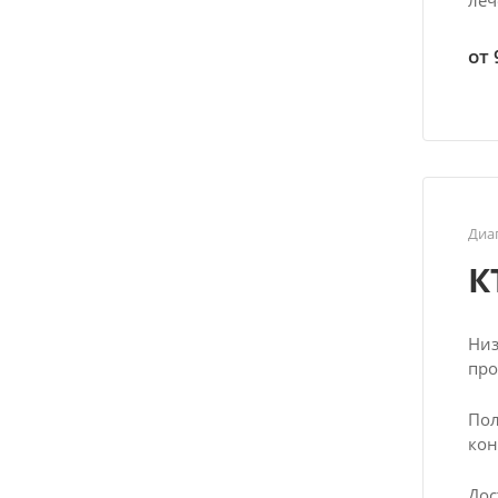
леч
от 
Диа
К
Низ
про
Пол
кон
Дос