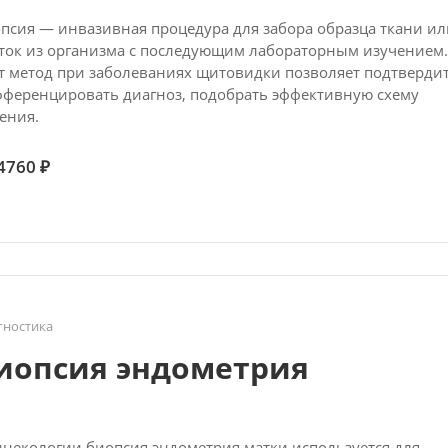
псия — инвазивная процедура для забора образца ткани ил
ток из организма с последующим лабораторным изучением.
т метод при заболеваниях щитовидки позволяет подтверди
ференцировать диагноз, подобрать эффективную схему
ения.
4760 ₽
гностика
иопсия эндометрия
инекологии биопсия эндометрия матки используется для