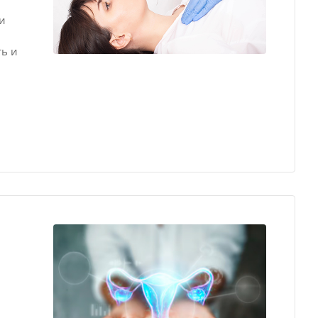
и
ть и