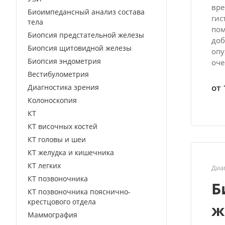
вре
Биоимпедансный анализ состава
гис
тела
пом
Биопсия предстательной железы
доб
Биопсия щитовидной железы
опу
Биопсия эндометрия
оче
Вестибулометрия
от 
Диагностика зрения
Колоноскопия
КТ
КТ височных костей
КТ головы и шеи
КТ желудка и кишечника
КТ легких
Диа
КТ позвоночника
Б
КТ позвоночника пояснично-
крестцового отдела
ж
Маммография