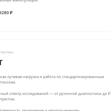
ебные манипуляции.
9280 ₽
гностика
Т
кая лучевая нагрузка и работа по стандартизированным
токолам.
ный спектр исследований — от рутинной диагностики до КТ
трастом.
товерность заключения и «второе мнение».