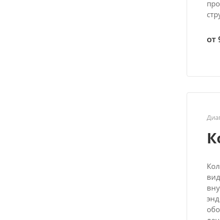
про
стр
от 
Диа
К
Кол
вид
вну
энд
обо