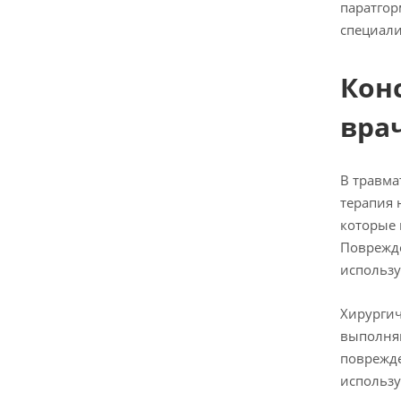
паратгор
специали
Кон
вра
В травма
терапия 
которые 
Поврежде
использу
Хирургич
выполняю
поврежде
использу