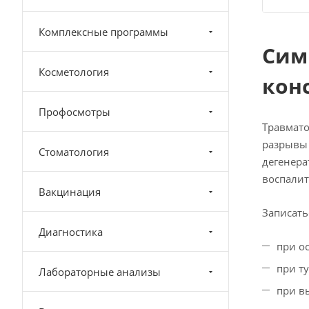
Комплексные программы
Сим
Косметология
кон
Профосмотры
Травмато
разрывы 
Стоматология
дегенера
воспалит
Вакцинация
Записать
Диагностика
при ос
при т
Лабораторные анализы
при в