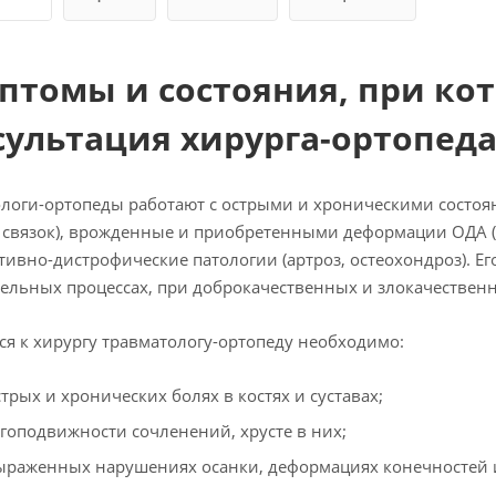
птомы и состояния, при ко
сультация хирурга-ортопед
логи-ортопеды работают с острыми и хроническими состоя
связок), врожденные и приобретенными деформации ОДА (ко
тивно-дистрофические патологии (артроз, остеохондроз). Е
ельных процессах, при доброкачественных и злокачественн
ся к хирургу травматологу-ортопеду необходимо:
трых и хронических болях в костях и суставах;
угоподвижности сочленений, хрусте в них;
ыраженных нарушениях осанки, деформациях конечностей и 