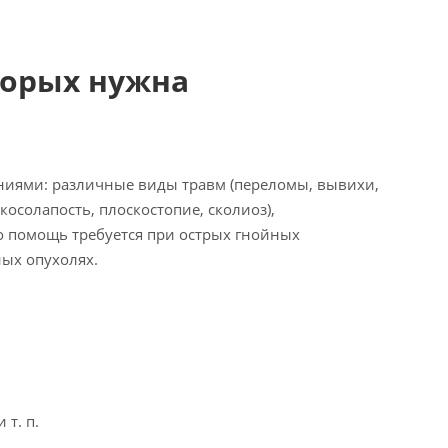
торых нужна
а
ниями: различные виды травм (переломы, вывихи,
солапость, плоскостопие, сколиоз),
го помощь требуется при острых гнойных
ых опухолях.
т. п.