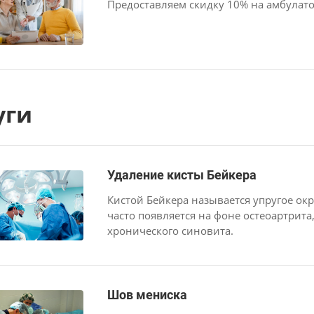
Предоставляем cкидку 10% на амбулат
уги
Удаление кисты Бейкера
Кистой Бейкера называется упругое ок
часто появляется на фоне остеоартрита
хронического синовита.
Шов мениска