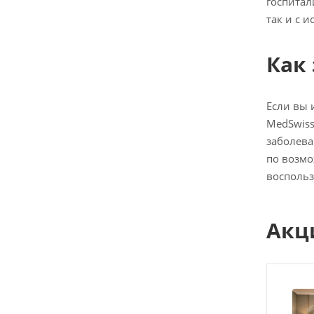
госпитал
так и с 
Как
Если вы 
MedSwiss
заболева
по возм
воспольз
Акц