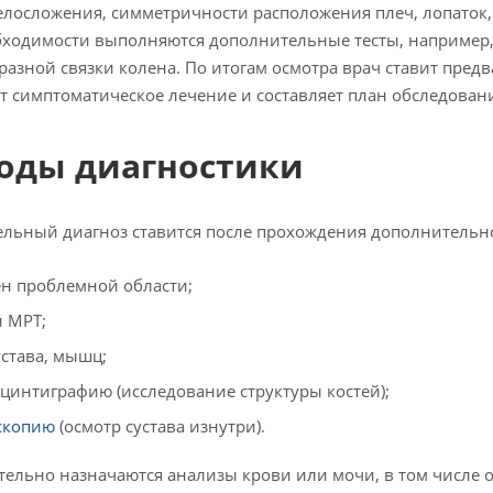
елосложения, симметричности расположения плеч, лопаток, 
ходимости выполняются дополнительные тесты, например,
разной связки колена. По итогам осмотра врач ставит пре
т симптоматическое лечение и составляет план обследован
оды диагностики
льный диагноз ставится после прохождения дополнительно
ен проблемной области;
и МРТ;
устава, мышц;
сцинтиграфию (исследование структуры костей);
скопию
(осмотр сустава изнутри).
ельно назначаются анализы крови или мочи, в том числе 