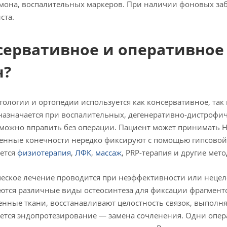
мона, воспалительных маркеров. При наличии фоновых за
ста.
сервативное и оперативное
ч?
тологии и ортопедии используется как консервативное, так
назначается при воспалительных, дегенеративно-дистрофи
можно вправить без операции. Пациент может принимать 
нные конечности нередко фиксируют с помощью гипсовой
ется
физиотерапия
,
ЛФК
,
массаж
, PRP-терапия и другие мет
еское лечение проводится при неэффективности или нецел
тся различные виды остеосинтеза для фиксации фрагменто
нные ткани, восстанавливают целостность связок, выполня
ется эндопротезирование — замена сочленения. Одни опер