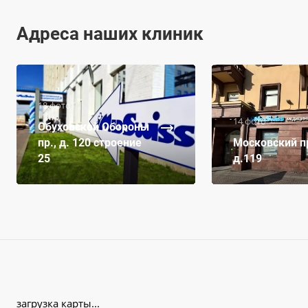
Адреса наших клиник
18 фото
14 фото
Обуховской Обороны
пр., д. 120 строение
Московский пр
25
д.119
загрузка карты...