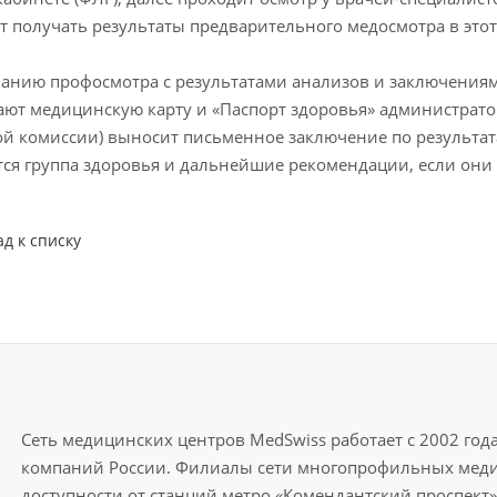
т получать результаты предварительного медосмотра в этот
анию профосмотра с результатами анализов и заключениям
ют медицинскую карту и «Паспорт здоровья» администратор
й комиссии) выносит письменное заключение по результата
ся группа здоровья и дальнейшие рекомендации, если они
ад к списку
Сеть медицинских центров MedSwiss работает с 2002 го
компаний России. Филиалы сети многопрофильных меди
доступности от станций метро «Комендантский проспект»