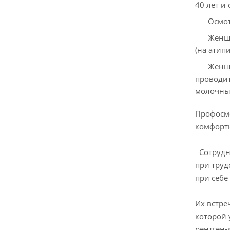
40 лет и 
Осмот
Женщи
(на атип
Женщи
проводит
молочны
Профосм
комфортн
Сотрудни
при труд
при себе 
Их встре
которой 
рентген-