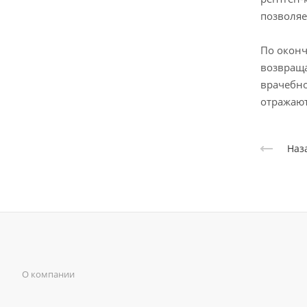
позволяе
По оконч
возвраща
врачебно
отражают
Наз
О компании