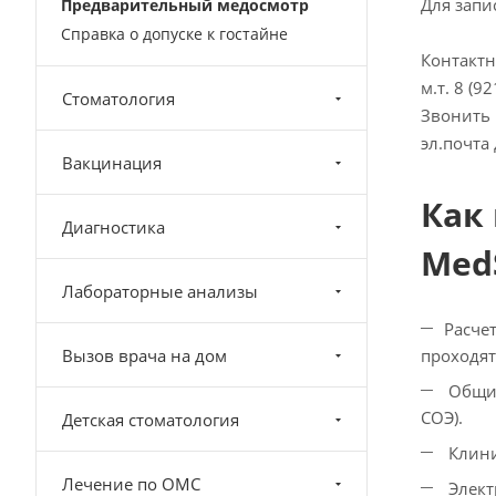
Для запи
Предварительный медосмотр
Справка о допуске к гостайне
Контактн
м.т. 8 (9
Стоматология
Звонить п
эл.почта
Вакцинация
Как
Диагностика
Med
Лабораторные анализы
Расче
Вызов врача на дом
проходят
Общий
СОЭ).
Детская стоматология
Клини
Лечение по ОМС
Элект