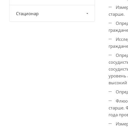
Измер
Стационар
старше.
Опред
граждане 
Иссле
граждане 
Опред
сосудист
сосудист
уровень 
высокий 
Опред
Флюор
старше. 
года про
Измер