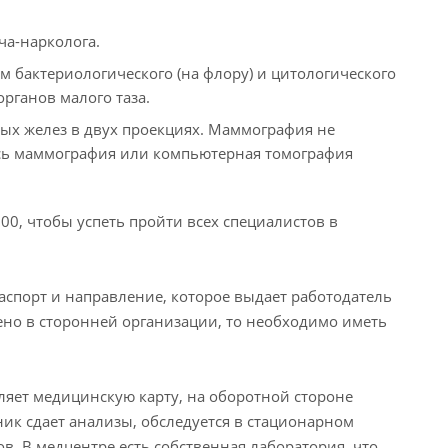
ча-нарколога.
 бактериологического (на флору) и цитологического
рганов малого таза.
ых желез в двух проекциях. Маммография не
ась маммография или компьютерная томография
00, чтобы успеть пройти всех специалистов в
аспорт и направление, которое выдает работодатель
ено в сторонней организации, то необходимо иметь
ляет медицинскую карту, на оборотной стороне
ик сдает анализы, обследуется в стационарном
ов. В медцентре есть собственная лаборатория, что