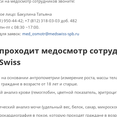
си на медосмотр cотрудников звоните:
ое лицо: Бакулина Татьяна
21) 950-44-42; +7 (812) 318-03-03 доб. 482
н-пт с 08:30 −17:00.
 для заявок:
med_osmotr@medswiss-spb.ru
 проходит медосмотр сотру
Swiss
т на основании антропометрии (измерение роста, массы тела
 граждане в возрасте от 18 лет и старше.
 анализ крови (гемоглобин, цветной показатель, эритроци
ческий анализ мочи (удельный вес, белок, сахар, микроскоп
рокардиография в покое, которую проходят граждане в возра