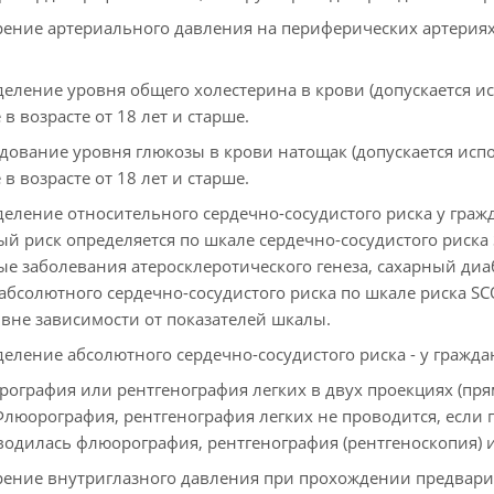
ение артериального давления на периферических артериях, 
еление уровня общего холестерина в крови (допускается ис
в возрасте от 18 лет и старше.
дование уровня глюкозы в крови натощак (допускается испо
в возрасте от 18 лет и старше.
еление относительного сердечно-сосудистого риска у гражда
ый риск определяется по шкале сердечно-сосудистого риска
ые заболевания атеросклеротического генеза, сахарный диа
абсолютного сердечно-сосудистого риска по шкале риска SC
вне зависимости от показателей шкалы.
еление абсолютного сердечно-сосудистого риска - у граждан
ография или рентгенография легких в двух проекциях (пряма
Флюорография, рентгенография легких не проводится, если
водилась флюорография, рентгенография (рентгеноскопия) 
ение внутриглазного давления при прохождении предварите