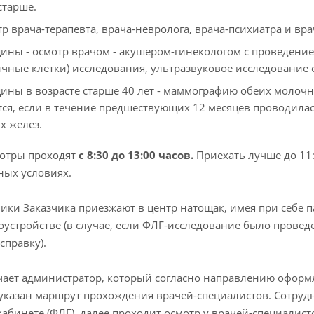
старше.
р врача-терапевта, врача-невролога, врача-психиатра и вра
ны - осмотр врачом - акушером-гинекологом с проведением
ичные клетки) исследования, ультразвуковое исследование о
ны в возрасте старше 40 лет - маммографию обеих молочн
ся, если в течение предшествующих 12 месяцев проводил
х желез.
отры проходят
с 8:30 до 13:00 часов.
Приехать лучше до 11:
ых условиях.
ки Заказчика приезжают в центр натощак, имея при себе п
оустройстве (в случае, если ФЛГ-исследование было провед
справку).
чает администратор, который согласно направлению оформ
указан маршрут прохождения врачей-специалистов. Сотрудн
кабинете (ФЛГ), далее проходит осмотр у врачей-специалист