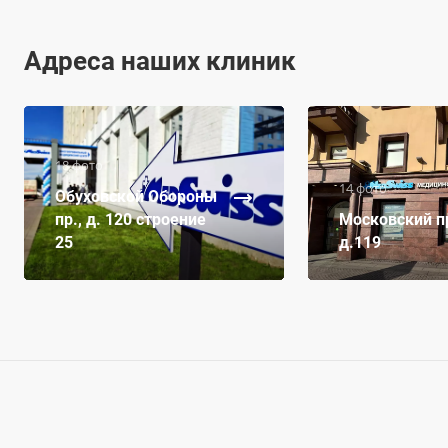
Адреса наших клиник
18 фото
14 фото
Обуховской Обороны
пр., д. 120 строение
Московский пр
25
д.119