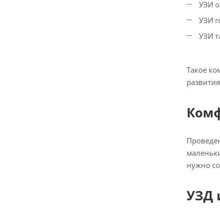
УЗИ о
УЗИ г
УЗИ т
Такое ко
развития
Комф
Проведен
маленьки
нужно со
УЗД 