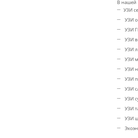
В нашей 
УЗИ се
УЗИ о
УЗИ Г
УЗИ в
УЗИ л
УЗИ м
УЗИ н
УЗИ п
УЗИ с
УЗИ с
УЗИ т
УЗИ щ
Эхоэн