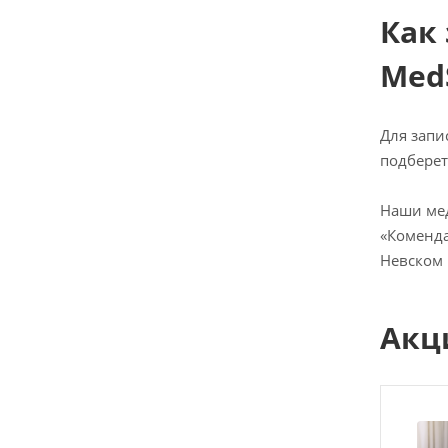
Как
Med
Для запи
подберет
Наши мед
«Коменда
Невском 
Акц