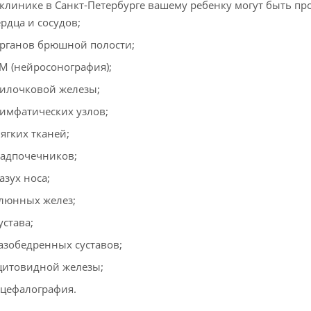
клинике в Санкт-Петербурге вашему ребенку могут быть п
рдца и сосудов;
рганов брюшной полости;
М (нейросонография);
илочковой железы;
имфатических узлов;
ягких тканей;
адпочечников;
азух носа;
люнных желез;
устава;
азобедренных суставов;
итовидной железы;
цефалография.