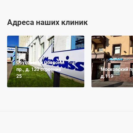
Адреса наших клиник
18 фото
14 фото
Обуховской Обороны
пр., д. 120 строение
Московский пр
25
д.119