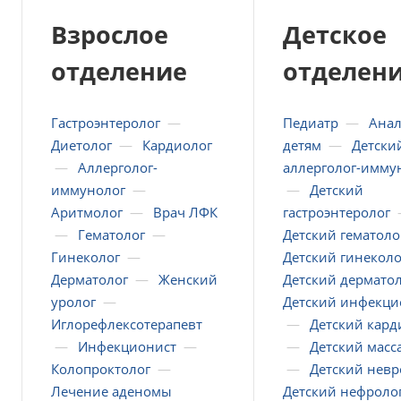
Взрослое
Детское
отделение
отделен
Гастроэнтеролог
—
Педиатр
—
Ана
Диетолог
—
Кардиолог
детям
—
Детски
—
Аллерголог-
аллерголог-имму
иммунолог
—
—
Детский
Аритмолог
—
Врач ЛФК
гастроэнтеролог
—
Гематолог
—
Детский гематоло
Гинеколог
—
Детский гинеколо
Дерматолог
—
Женский
Детский дермато
уролог
—
Детский инфекци
Иглорефлексотерапевт
—
Детский кард
—
Инфекционист
—
—
Детский масс
Колопроктолог
—
—
Детский невр
Лечение аденомы
Детский нефроло