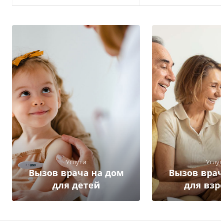
Услуги
Услу
Вызов врача на дом
Вызов вра
для детей
для вз