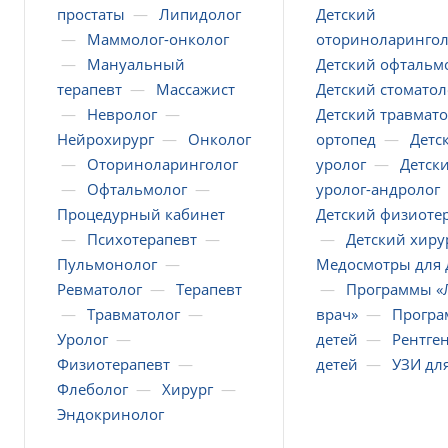
простаты
—
Липидолог
Детский
—
Маммолог-онколог
оториноларингол
—
Мануальный
Детский офтальм
терапевт
—
Массажист
Детский стоматол
—
Невролог
—
Детский травмато
Нейрохирург
—
Онколог
ортопед
—
Детс
—
Оториноларинголог
уролог
—
Детск
—
Офтальмолог
—
уролог-андролог
Процедурный кабинет
Детский физиоте
—
Психотерапевт
—
—
Детский хиру
Пульмонолог
—
Медосмотры для 
Ревматолог
—
Терапевт
—
Программы 
—
Травматолог
—
врач»
—
Програ
Уролог
—
детей
—
Рентген
Физиотерапевт
—
детей
—
УЗИ дл
Флеболог
—
Хирург
—
Эндокринолог