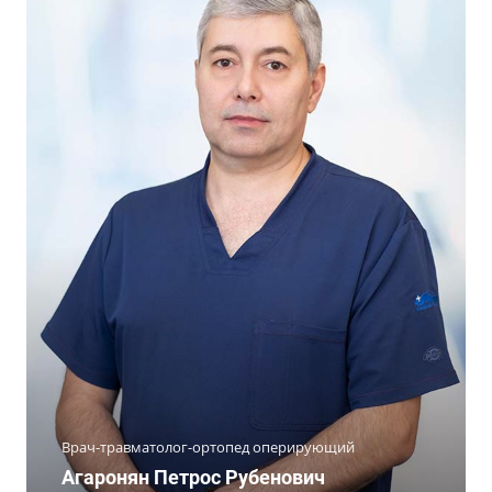
Врач-травматолог-ортопед оперирующий
Агаронян Петрос Рубенович