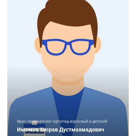
Врач-травматолог-ортопед взрослый и детский
Имомов Хисрав Дустмахмадович