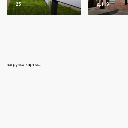
25
д.119
загрузка карты...