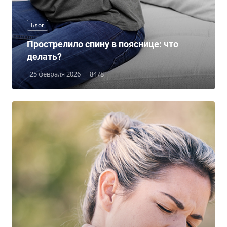
Блог
Прострелило спину в пояснице: что
делать?
25 февраля 2026
8478