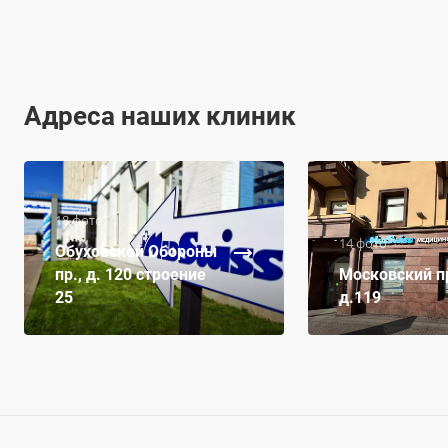
Адреса наших клиник
18 фото
14 фото
Обуховской Обороны
пр., д. 120 строение
Московский пр
25
д.119