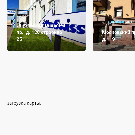
18 фото
14 фото
Обуховской Обороны
пр., д. 120 строение
Московский пр
25
д.119
загрузка карты...