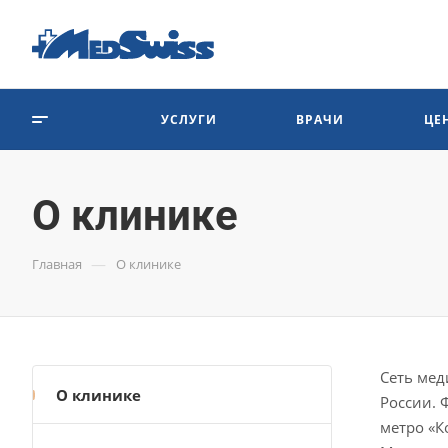
УСЛУГИ
ВРАЧИ
ЦЕ
О клинике
—
Главная
О клинике
Сеть мед
О клинике
России. 
метро «К