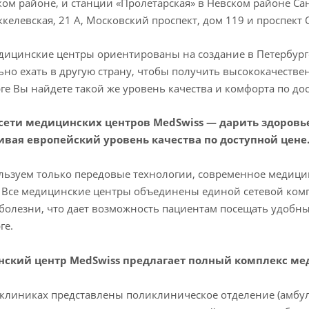
ом районе, и станции «Пролетарская» в Невском районе Са
ккелевская, 21 А, Московский проспект, дом 119 и проспект
ицинские центры ориентированы на создание в Петербурге
ьно ехать в другую страну, чтобы получить высококачествен
ге Вы найдете такой же уровень качества и комфорта по до
сети медицинских центров MedSwiss — дарить здоровье
ивая европейский уровень качества по доступной цене
ьзуем только передовые технологии, современное медици
 Все медицинские центры объединены единой сетевой ко
болезни, что дает возможность пациентам посещать удобны
ге.
ский центр MedSwiss предлагает полный комплекс мед
клиниках представлены поликлиническое отделение (амбула