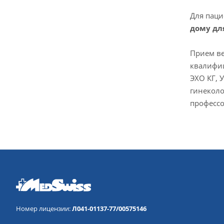
Для паци
дому дл
Прием ве
квалифиц
ЭХО КГ, 
гинеколо
профессо
Номер лицензии:
Л041-01137-77/00575146