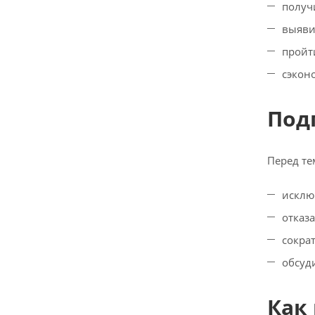
получ
выяви
прой
сэкон
Под
Перед те
исклю
отказа
сокра
обсуд
Как