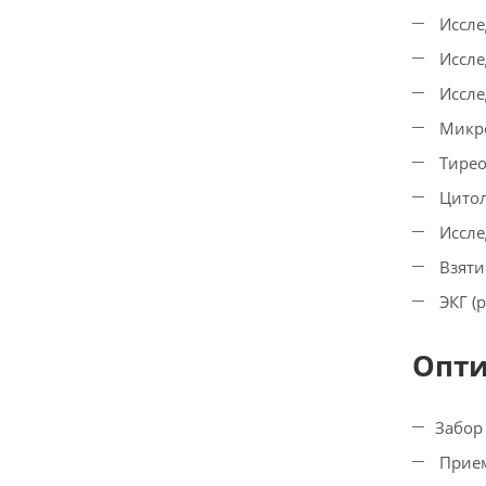
Иссле
Иссле
Иссле
Микро
Тирео
Цитол
Иссле
Взяти
ЭКГ (
Опти
Забор
Прием