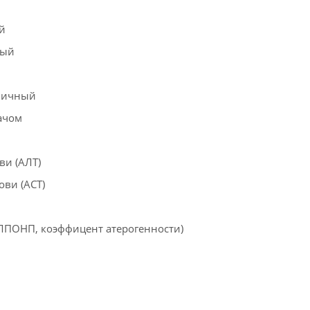
й
ный
рвичный
ачом
ви (АЛТ)
ви (АСТ)
ЛПОНП, коэффицент атерогенности)