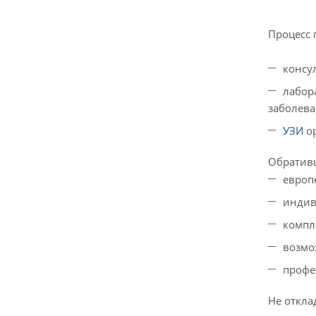
Процесс 
консу
лабор
заболева
УЗИ
ор
Обративш
европ
индив
компл
возмо
профе
Не откла