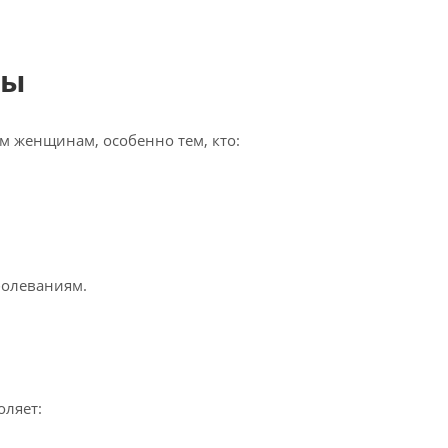
мы
 женщинам, особенно тем, кто:
болеваниям.
оляет: