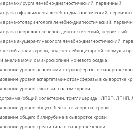
 врача-хирурга лечебно-диагностический, первичный
 врача-офтальмолога лечебно-диагностический, первичны
 врача-отоларинголога лечебно-диагностический, первич
 врача-невролога лечебно-диагностический, первичный
 врача акушера-гинеколога лечебно-диагностический, пе
ческий анализ крови, подсчет лейкоцитарной формулы вр
 анализ мочи с микроскопией мочевого осадка
дование уровня аланинаминотрансферазы в сыворотке кро
дование уровня аспартатаминотрансферазы в сыворотке кро
дование уровня глюкозы в плазме крови
ограмма (общий холестерин, триглицериды, ЛПВП, ЛПНП, 
дование уровня общего белка в сыворотке крови
дование общего билирубина в сыворотке крови
дование уровня креатинина в сыворотке крови