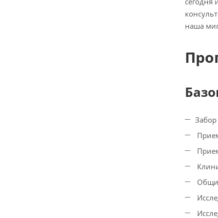
сегодня 
консульт
наша мис
Про
Базо
Забор
Прием
Прием
Клини
Общий
Иссле
Иссле