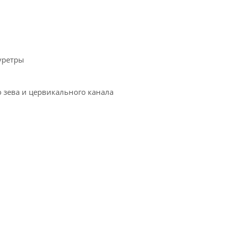
уретры
 зева и цервикального канала