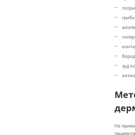
псори
грибк
алопе
гипер
конта
бород
зуд к
ихтио
Мет
дер
На прием
пациента