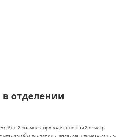
 в отделении
 семейный анамнез, проводит внешний осмотр
е методы обследования и анализы: дерматоскопию,