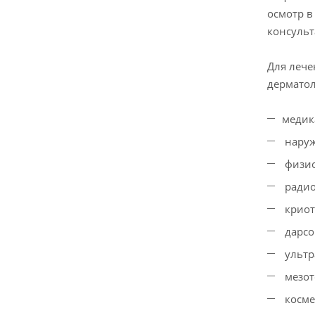
осмотр в
консульт
Для лече
дерматол
медик
наруж
физио
радио
криот
дарсо
ультр
мезот
косме