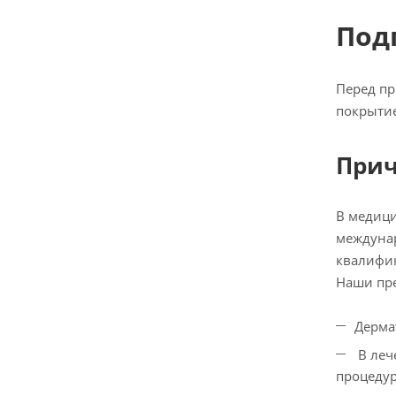
Под
Перед пр
покрытие
Прич
В медици
междунар
квалифик
Наши пр
Дерма
В леч
процедур