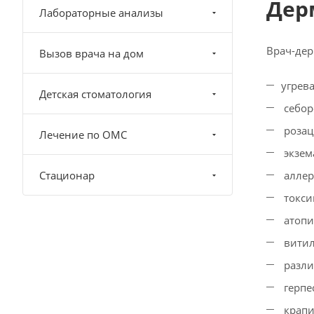
Дер
Лабораторные анализы
Врач-дер
Вызов врача на дом
угрева
Детская стоматология
себор
розац
Лечение по ОМС
экзем
Стационар
аллер
токси
атопи
витил
разли
герпе
крапи