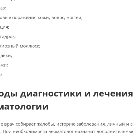
аз;
овые поражения кожи, волос, ногтей;
ция;
гидроз;
гиозный моллюск;
авки;
ожи;
з.
оды диагностики и лечения
матологии
е врач собирает жалобы, историю заболевания, личный и
. При необходимости дерматолог назначит дополнительны