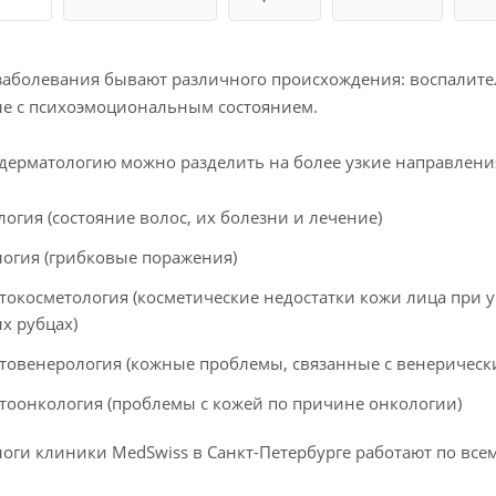
аболевания бывают различного происхождения: воспалите
е с психоэмоциональным состоянием.
дерматологию можно разделить на более узкие направлени
логия (состояние волос, их болезни и лечение)
огия (грибковые поражения)
токосметология (косметические недостатки кожи лица при у
х рубцах)
товенерология (кожные проблемы, связанные с венерическ
тоонкология (проблемы с кожей по причине онкологии)
оги клиники MedSwiss в Санкт-Петербурге работают по все