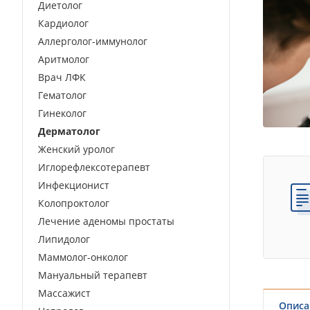
Диетолог
Кардиолог
Аллерголог-иммунолог
Аритмолог
Врач ЛФК
Гематолог
Гинеколог
Дерматолог
Женский уролог
Иглорефлексотерапевт
Инфекционист
Колопроктолог
Лечение аденомы простаты
Липидолог
Маммолог-онколог
Мануальный терапевт
Массажист
Описа