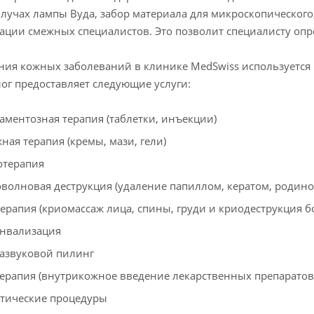
 лучах лампы Вуда, забор материала для микроскопического
ации смежных специалистов. Это позволит специалисту опр
ния кожных заболеваний в клинике MedSwiss используется 
ог предоставляет следующие услуги:
аментозная терапия (таблетки, инъекции)
ная терапия (кремы, мази, гели)
терапия
волновая деструкция (удаление папиллом, кератом, родино
ерапия (криомассаж лица, спины, груди и криодеструкция б
нвализация
азвуковой пилинг
ерапия (внутрикожное введение лекарственных препаратов
тические процедуры