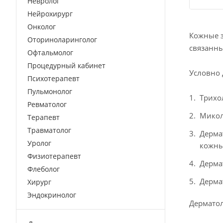
Невролог
Нейрохирург
Онколог
Кожные з
Оториноларинголог
связанны
Офтальмолог
Процедурный кабинет
Условно 
Психотерапевт
Пульмонолог
Трихо
Ревматолог
Микол
Терапевт
Травматолог
Дерма
Уролог
кожны
Физиотерапевт
Дерма
Флеболог
Дерма
Хирург
Эндокринолог
Дерматол