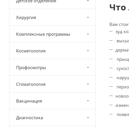
Детское отделение
Что
Хирургия
Вам стои
зуд ко
Комплексные программы
высып
дерма
Косметология
прыщи
Профосмотры
сухос
наруш
Стоматология
перхо
новоо
Вакцинация
измен
появл
Диагностика