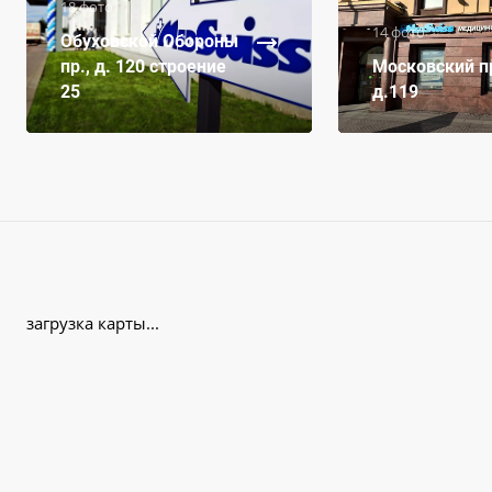
18 фото
14 фото
Обуховской Обороны
пр., д. 120 строение
Московский пр
25
д.119
загрузка карты...