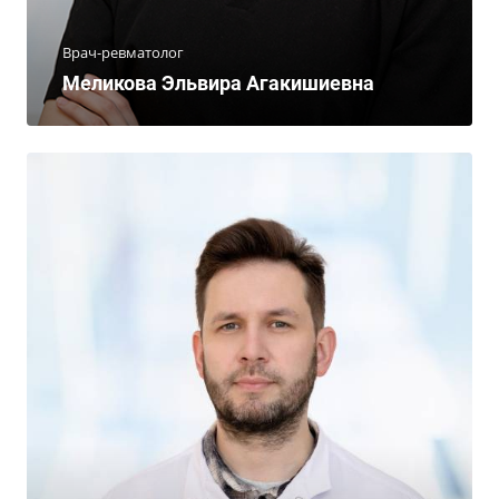
Врач-ревматолог
Меликова Эльвира Агакишиевна