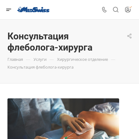
Консультация
флеболога-хирурга
—
—
—
Главная
Услуги
Хирургическое отделение
Консультация флеболога-хирурга