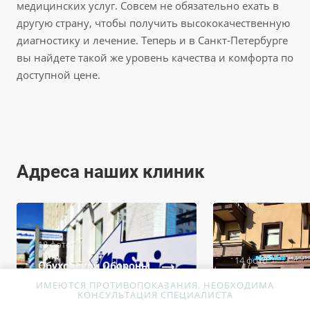
медицинских услуг. Совсем не обязательно ехать в
другую страну, чтобы получить высококачественную
диагностику и лечение. Теперь и в Санкт-Петербурге
вы найдете такой же уровень качества и комфорта по
доступной цене.
Адреса наших клиник
18 фото
14 фото
Обуховской Обороны
пр., д. 120 строение
Московский пр
ИМЕЮТСЯ ПРОТИВОПОКАЗАНИЯ. НЕОБХОДИМА
КОНСУЛЬТАЦИЯ СПЕЦИАЛИСТА
25
д.119