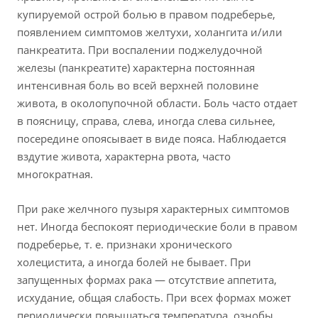
купируемой острой болью в правом подреберье,
появлением симптомов желтухи, холангита и/или
панкреатита. При воспалении поджелудочной
железы (панкреатите) характерна постоянная
интенсивная боль во всей верхней половине
живота, в околопупочной области. Боль часто отдает
в поясницу, справа, слева, иногда слева сильнее,
посередине опоясывает в виде пояса. Наблюдается
вздутие живота, характерна рвота, часто
многократная.
При раке желчного пузыря характерных симптомов
нет. Иногда беспокоят периодические боли в правом
подреберье, т. е. признаки хронического
холецистита, а иногда болей не бывает. При
запущенных формах рака — отсутствие аппетита,
исхудание, общая слабость. При всех формах может
периодически повышаться температура, ознобы,