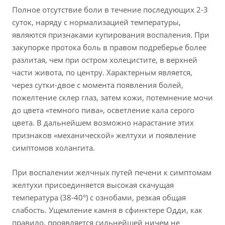
Полное отсутствие боли в течение последующих 2-3
суток, наряду с нормализацией температуры,
являются признаками купирования воспаления. При
закупорке протока боль в правом подреберье более
разлитая, чем при остром холецистите, в верхней
части живота, по центру. Характерным является,
через сутки-двое с момента появления болей,
пожелтение склер глаз, затем кожи, потемнение мочи
до цвета «темного пива», осветление кала серого
цвета. В дальнейшем возможно нарастание этих
признаков «механической» желтухи и появление
симптомов холангита.
При воспалении желчных путей печени к симптомам
желтухи присоединяется высокая скачущая
температура (38-40°) с ознобами, резкая общая
слабость. Ущемление камня в сфинктере Одди, как
правило, проявляется сильнейшей ничем не