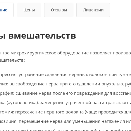
ние
Цены
Отзывы
Лицензии
ы вмешательств
ное микрохирургическое оборудование позволяет произво
шательств:
прессия: устранение сдавления нервных волокон при тунн
лиз: высвобождение нерва при его сдавлении опухолью, ру
рафия: сшивание нерва после его повреждения для восста
ка (аутопластика): замещение утраченной части транспланта
томия: пересечение нервного волокна (чаще проводится дл
позиция: перемещение нерва для уменьшения натяжения ил
ние опухоли (невриномы): иссечение новообразований с с