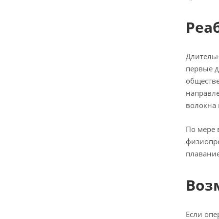
Реа
Длительн
первые д
обществе
направле
волокна 
По мере 
физиопро
плавание
Воз
Если опе