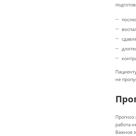
подготов
после
воспа
сдавл
длите
контр
Пациенту
не пропу
Про
Прогноз 
работа н
Важное з