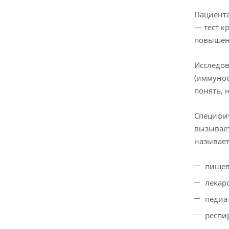
Пациент
— тест к
повышен
Исследов
(иммуноф
понять, 
Специфич
вызывает
называет
пищев
лекар
педиа
респи