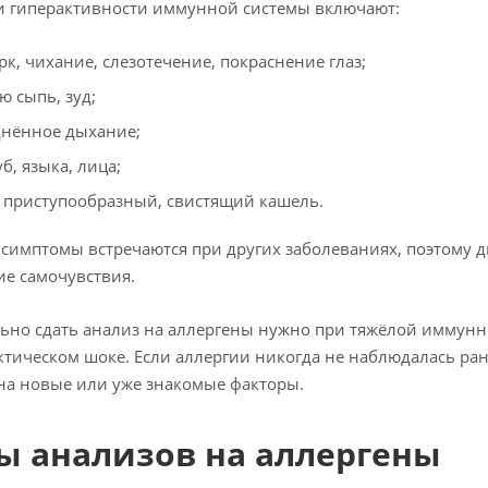
и гиперактивности иммунной системы включают:
к, чихание, слезотечение, покраснение глаз;
ю сыпь, зуд;
днённое дыхание;
уб, языка, лица;
, приступообразный, свистящий кашель.
 симптомы встречаются при других заболеваниях, поэтому д
е самочувствия.
ьно сдать анализ на аллергены нужно при тяжёлой иммунно
тическом шоке. Если аллергии никогда не наблюдалась ран
на новые или уже знакомые факторы.
ы анализов на аллергены