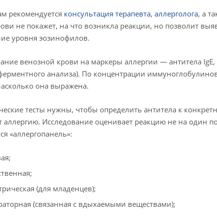
ам рекомендуется
консультация терапевта
,
аллерголога
, а 
рови не покажет, на что возникла реакции, но позволит вы
ие уровня эозинофилов.
ание венозной крови на маркеры аллергии — антитела IgE,
ерментного анализа). По концентрации иммуноглобулинов
насколько она выражена.
еские тесты нужны, чтобы определить антитела к конкретн
 аллергию. Исследование оценивает реакцию не на один пот
ся «аллергопанель»:
ая;
ственная;
трическая (для младенцев);
раторная (связанная с вдыхаемыми веществами);