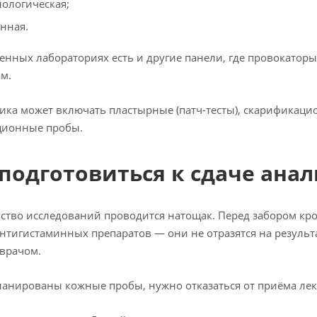
ологическая;
нная.
енных лабораториях есть и другие панели, где провокато
м.
ика может включать пластырные (патч-тесты), скарификацио
ционные пробы.
 подготовиться к сдаче анал
тво исследований проводится натощак. Перед забором кро
нтигистаминных препаратов — они не отразятся на результа
 врачом.
ланированы кожные пробы, нужно отказаться от приёма лек