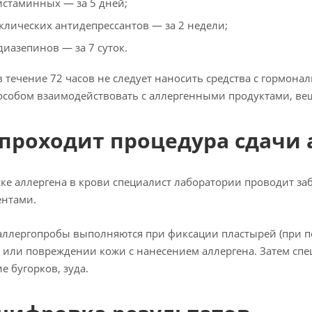
истаминных — за 5 дней;
клических антидепрессантов — за 2 недели;
диазепинов — за 7 суток.
в течение 72 часов не следует наносить средства с гормон
собом взаимодействовать с аллергенными продуктами, ве
 проходит процедура сдачи 
ке аллергена в крови специалист лаборатории проводит з
ентами.
ллергопробы выполняются при фиксации пластырей (при п
 или повреждении кожи с нанесением аллергена. Затем спе
е бугорков, зуда.