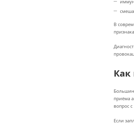
иммун
смеша
В соврем
признака
Диагност
провока
Как
Большинс
приёма а
вопрос с
Если зап