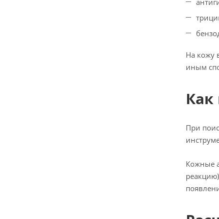
антиг
трици
бензо
На кожу 
иным спо
Как
При поис
инструм
Кожные а
реакцию)
появлени