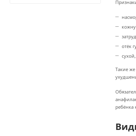
Признак
насмор
кожну
затру
отёк г
сухой
Такие же
ухудшени
Обязател
анафилак
ребёнка 
Вид