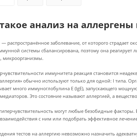
 такое анализ на аллергены
 — распространённое заболевание, от которого страдает о
ммунной системы сбалансирована, поэтому она реагирует 
, микроорганизмы.
рчувствительности иммунитета реакция становится неадеква
аллергия» обычно используют только для одной: I типа. Ор
вает много иммуноглобулина Е (IgE), запускающего мощну
 медиаторов. Это состояние называют аллергией, а веществ
гиперчувствительность могут любые безобидные факторы. 
 взаимодействия с ним или подобрать эффективное лечение
едения тестов на аллергию невозможно назначить адекватн