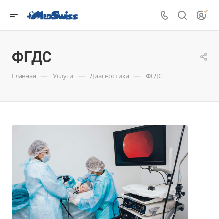
ФГДС
—
—
—
Главная
Услуги
Диагностика
ФГДС