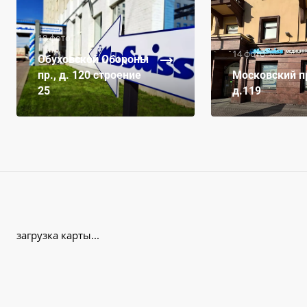
18 фото
14 фото
Обуховской Обороны
пр., д. 120 строение
Московский пр
25
д.119
загрузка карты...