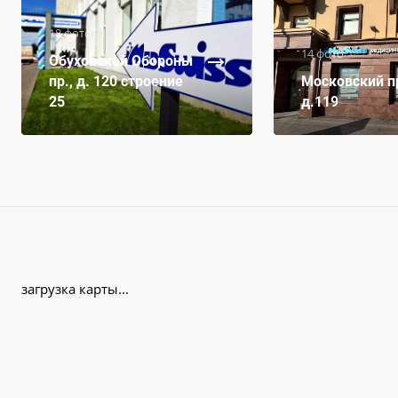
18 фото
14 фото
Обуховской Обороны
пр., д. 120 строение
Московский пр
25
д.119
загрузка карты...