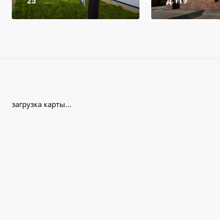
25
д.119
загрузка карты...