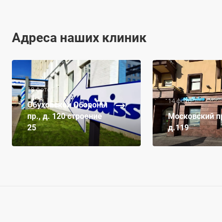
Адреса наших клиник
18 фото
14 фото
Обуховской Обороны
пр., д. 120 строение
Московский пр
25
д.119