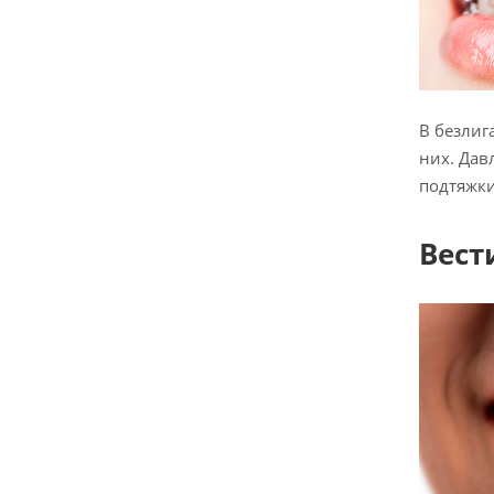
В безлиг
них. Дав
подтяжки
Вест