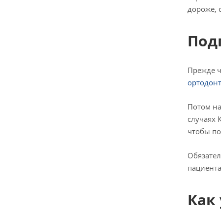
дороже, 
Под
Прежде ч
ортодон
Потом на
случаях 
чтобы по
Обязател
пациента
Как