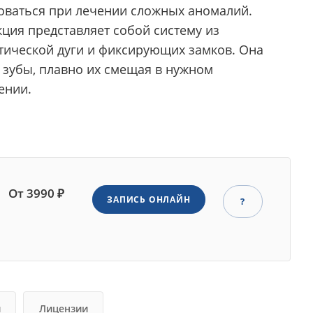
оваться при лечении сложных аномалий.
кция представляет собой систему из
тической дуги и фиксирующих замков. Она
а зубы, плавно их смещая в нужном
ении.
От 3990 ₽
ЗАПИСЬ ОНЛАЙН
?
и
Лицензии