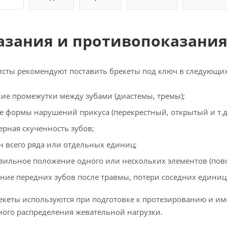
азания и противопоказани
сты рекомендуют поставить брекеты под ключ в следующих
ие промежутки между зубами (диастемы, тремы);
е формы нарушений прикуса (перекрестный, открытый и т.д.
ерная скученность зубов;
н всего ряда или отдельных единиц;
вильное положение одного или нескольких элементов (повор
ние передних зубов после травмы, потери соседних единиц
екеты используются при подготовке к протезированию и и
ого распределения жевательной нагрузки.