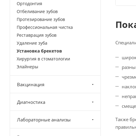
Ортодонтия
Отбеливание зубов
Протезирование зубов
Пок
Профессиональная чистка
Реставрация зубов
Специали
Удаление зуба
Установка брекетов
широк
Хирургия в стоматологии
Элайнеры
разны
чрезм
Вакцинация
накло
непра
Диагностика
смеще
Также бр
Лабораторные анализы
правильн