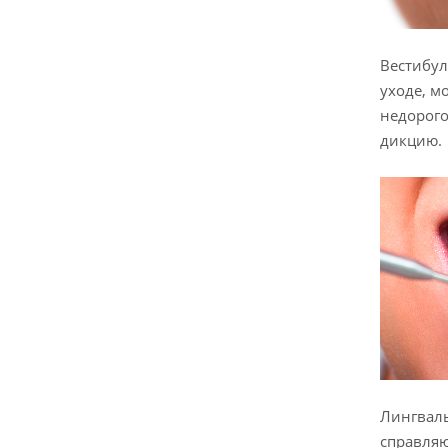
Вестибул
уходе, м
недорого
дикцию.
Лингваль
справляю