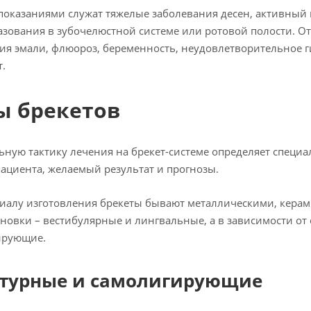
оказаниями служат тяжелые заболевания десен, активный к
зования в зубочелюстной системе или ротовой полости. 
ия эмали, флюороз, беременность, неудовлетворительное г
т.
ы брекетов
ную тактику лечения на брекет-системе определяет специал
пациента, желаемый результат и прогнозы.
иалу изготовления брекеты бывают металлическими, кер
ановки – вестибулярные и лингвальные, а в зависимости от
ирующие.
турные и самолигирующие