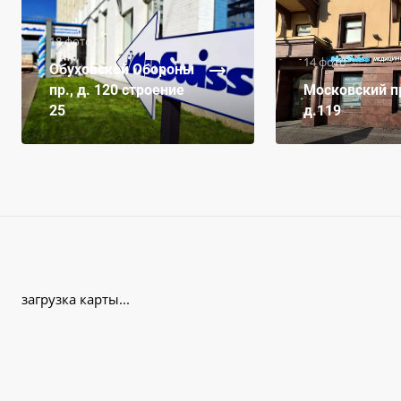
18 фото
14 фото
Обуховской Обороны
пр., д. 120 строение
Московский пр
25
д.119
загрузка карты...