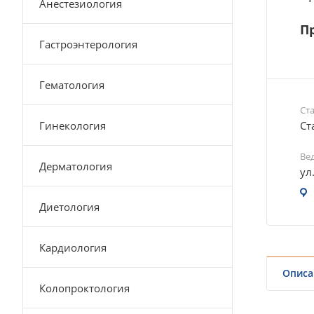
Анестезиология
Пр
Гастроэнтерология
Гематология
Ст
Гинекология
Ст
Ве
Дерматология
ул
Диетология
Кардиология
Описа
Колопроктология