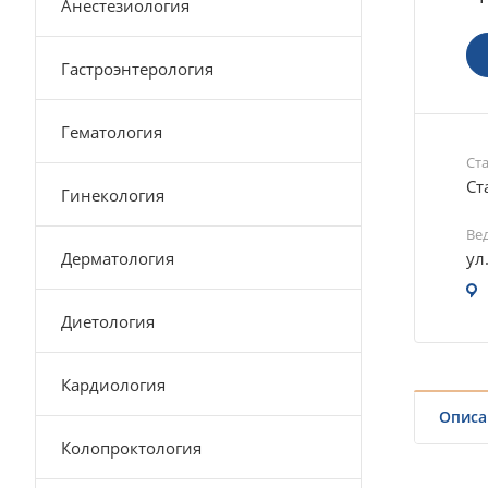
Анестезиология
Гастроэнтерология
Гематология
Ст
Ст
Гинекология
Ве
Дерматология
ул
Диетология
Кардиология
Описа
Колопроктология