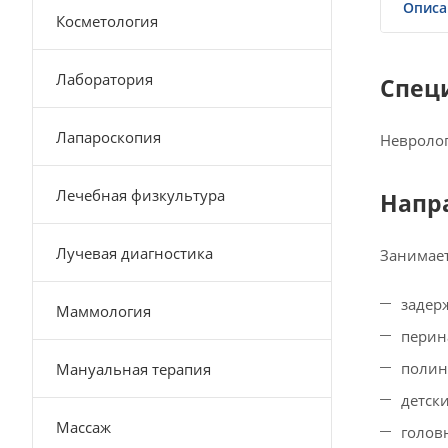
Описа
Косметология
Лаборатория
Спец
Лапароскопия
Невролог
Лечебная физкультура
Напр
Лучевая диагностика
Занимает
задер
Маммология
перин
полин
Мануальная терапия
детск
Массаж
голов