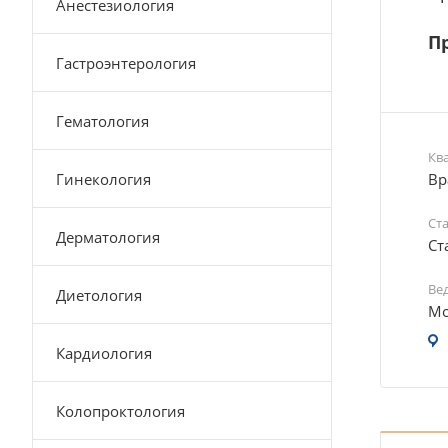
Анестезиология
Пр
Гастроэнтерология
Гематология
Кв
Гинекология
Вр
Ст
Дерматология
Ст
Ве
Диетология
Мо
Кардиология
Колопроктология