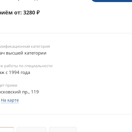
иём от: 3280 ₽
алификационная категория
ач высшей категории
аж работы по специальности
аж с 1994 года
дет прием
сковский пр., 119
На карте