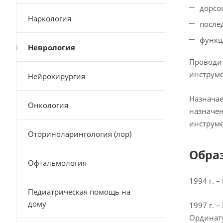
дорсо
Наркология
после
функц
Неврология
Проводит
инструм
Нейрохирургия
Назначае
Онкология
назначен
инструме
Оториноларингология (лор)
Обра
Офтальмология
1994 г. 
Педиатрическая помощь на
дому
1997 г. 
Ординату