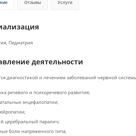
ние
Отзывы
Услуги
иализация
ия, Педиатрия
авление деятельности
ся диагностикой и лечением заболеваний нервной системы
жка речевого и психоречевого развития;
атальные энцефалопатии;
ейропатии;
ий церебральный паралич;
ные боли напряженного типа;