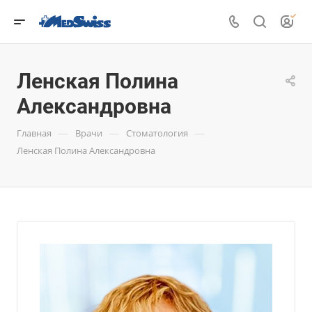
Ленская Полина
Александровна
—
—
—
Главная
Врачи
Стоматология
Ленская Полина Александровна