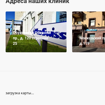
Адреса наших клиник
18 фото
14 фото
Обуховской Обороны
пр., д. 120 строение
Московский пр
25
д.119
загрузка карты...