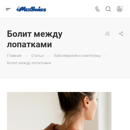
Болит между
лопатками
—
—
—
Главная
Статьи
Заболевания и симптомы
Болит между лопатками