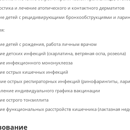
остика и лечение атопического и контактного дерматитов
ие детей с рецидивирующими бронхообструкциями и ларин
я:
ие детей с рождения, работа личным врачом
ие детских инфекций (скарлатина, ветряная оспа, розеола)
ие инфекционного мононуклеоза
ие острых кишечных инфекций
ие острых респираторных инфекций (ринофарингиты, лари
вление индивидуального графика вакцинации
ие острого тонзиллита
ие функциональных расстройств кишечника (лактазная недо
зование