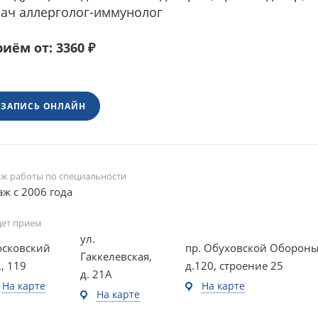
ач аллерголог-иммунолог
иём от: 3360 ₽
ЗАПИСЬ ОНЛАЙН
аж работы по специальности
аж с 2006 года
дет прием
ул.
сковский
пр. Обуховской Обороны
Гаккелевская,
., 119
д.120, строение 25
д. 21А
На карте
На карте
На карте