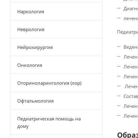
Диагн
Наркология
лечен
Неврология
Педиатри
Веден
Нейрохирургия
Лечен
Онкология
Лечен
Лечен
Оториноларингология (лор)
Лечен
Соста
Офтальмология
Лечен
Лечен
Педиатрическая помощь на
дому
Обра