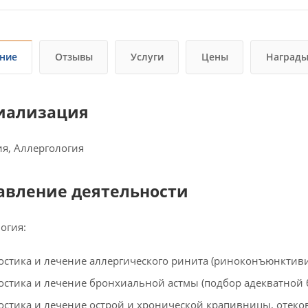
ние
Отзывы
Услуги
Цены
Награды
иализация
я, Аллергология
авление деятельности
огия:
остика и лечение аллергического ринита (риноконъюнктивит
остика и лечение бронхиальной астмы (подбор адекватной 
остика и лечение острой и хронической крапивницы, отеко