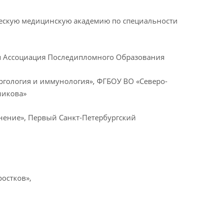
ическую медицинскую академию по специальности
ая Ассоциация Последипломного Образования
ергология и иммунология», ФГБОУ ВО «Северо-
никова»
анение», Первый Санкт-Петербургский
остков»,