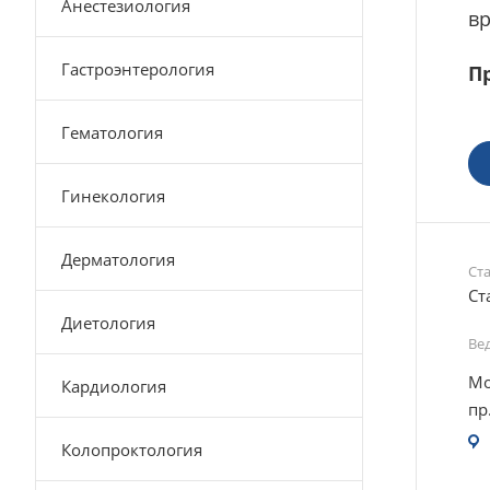
Анестезиология
вр
Гастроэнтерология
Пр
Гематология
Гинекология
Дерматология
Ст
Ст
Диетология
Ве
Мо
Кардиология
пр
Колопроктология