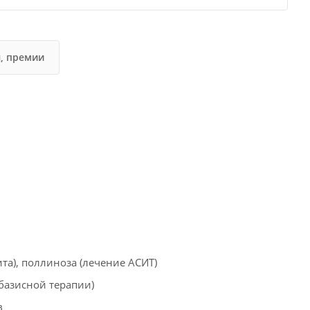
, премии
а), поллиноза (лечение АСИТ)
базисной терапии)
в