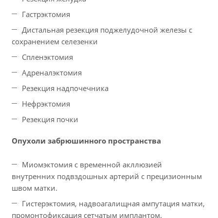
Гастрэктомия
Дистальная резекция поджелудочной железы с
сохранением селезенки
Спленэктомия
Адреналэктомия
Резекция надпочечника
Нефрэктомия
Резекция почки
Опухоли забрюшинного пространства
Миомэктомия с временной акллюзией
внутренних подвздошных артерий с прецизионным
швом матки.
Гистерэктомия, надвоагалищная ампутация матки,
промонтофиксация сетчатым имплантом.