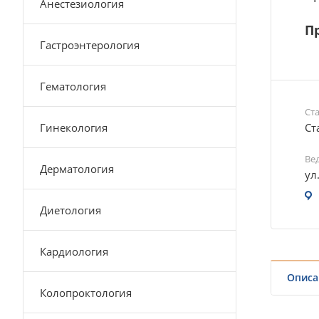
Анестезиология
Пр
Гастроэнтерология
Гематология
Ст
Гинекология
Ст
Ве
Дерматология
ул
Диетология
Кардиология
Описа
Колопроктология