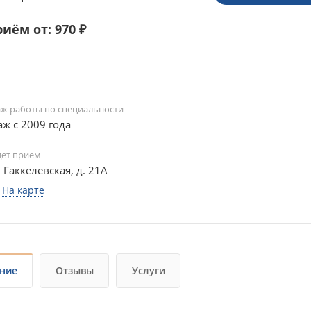
иём от: 970 ₽
аж работы по специальности
аж с 2009 года
дет прием
. Гаккелевская, д. 21А
На карте
ние
Отзывы
Услуги