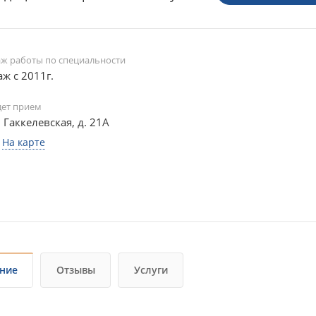
аж работы по специальности
аж с 2011г.
дет прием
. Гаккелевская, д. 21А
На карте
ние
Отзывы
Услуги