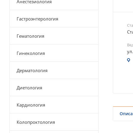
Анестезиология
Гастроэнтерология
Ст
Ст
Гематология
Ве
ул
Гинекология
Дерматология
Диетология
Кардиология
Описа
Колопроктология