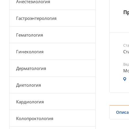
Анестезиология
Пр
Гастроэнтерология
Гематология
Ст
Гинекология
Ст
Ве
Дерматология
Мо
Диетология
Кардиология
Описа
Колопроктология