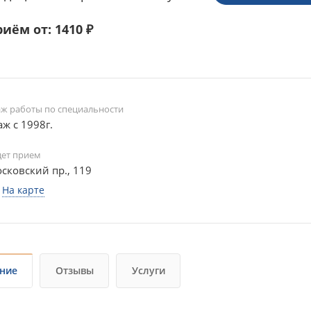
иём от: 1410 ₽
аж работы по специальности
аж с 1998г.
дет прием
сковский пр., 119
На карте
ние
Отзывы
Услуги