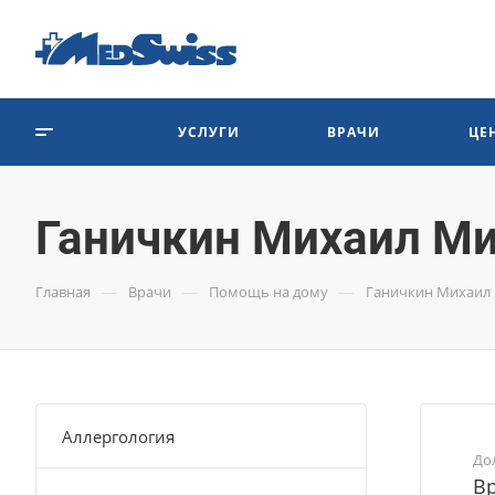
УСЛУГИ
ВРАЧИ
ЦЕ
Ганичкин Михаил М
—
—
—
Главная
Врачи
Помощь на дому
Ганичкин Михаил
Аллергология
До
В