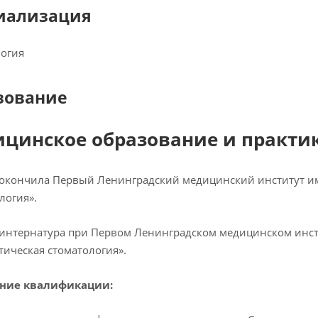
иализация
огия
зование
цинское образование и практик
– окончила Первый Ленинградский медицинский институт им
логия».
– интернатура при Первом Ленинградском медицинском инсти
тическая стоматология».
ние квалификации: