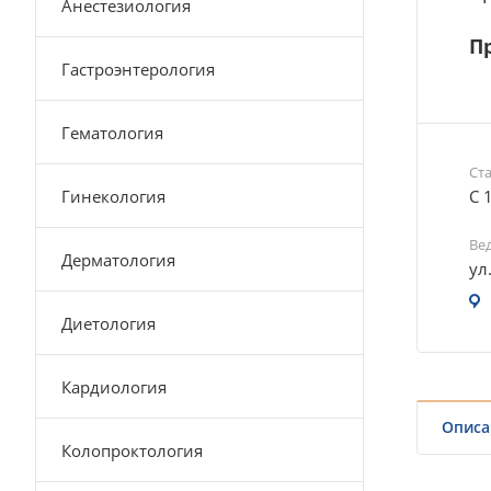
Анестезиология
Пр
Гастроэнтерология
Гематология
Ст
Гинекология
С 
Ве
Дерматология
ул
Диетология
Кардиология
Описа
Колопроктология