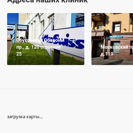
18 фото
14 фото
Обуховской Обороны
пр., д. 120 строение
Московский пр
25
д.119
загрузка карты...