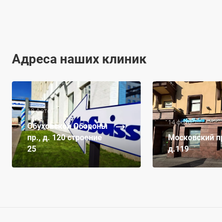
Адреса наших клиник
18 фото
14 фото
Обуховской Обороны
пр., д. 120 строение
Московский пр
25
д.119