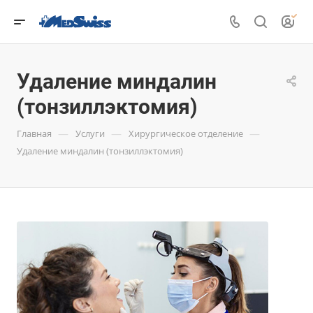
Удаление миндалин
(тонзиллэктомия)
—
—
—
Главная
Услуги
Хирургическое отделение
Удаление миндалин (тонзиллэктомия)