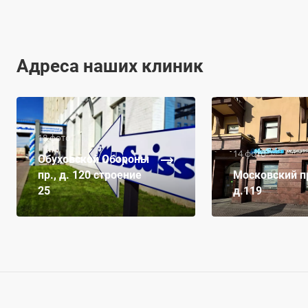
Адреса наших клиник
18 фото
14 фото
Обуховской Обороны
пр., д. 120 строение
Московский пр
25
д.119