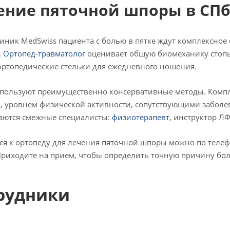
ение пяточной шпоры в СПб
линик MedSwiss пациента с болью в пятке ждут комплексно
.
Ортопед-травматолог
оценивает общую биомеханику стопы
ортопедические стельки для ежедневного ношения.
пользуют преимущественно консервативные методы. Компле
, уровнем физической активности, сопутствующими забол
аются смежные специалисты:
физиотерапевт
, инструктор ЛФ
ся к ортопеду для лечения пяточной шпоры можно по телеф
Приходите на прием, чтобы определить точную причину боле
рудники