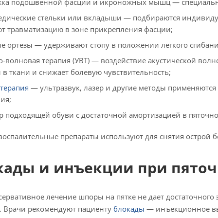
жка подошвенной фасции и икроножных мышц — специальн
едические стельки или вкладыши — подбираются индивидуал
т травматизацию в зоне прикрепления фасции;
е ортезы — удерживают стопу в положении легкого сгибани
о-волновая терапия (УВТ) — воздействие акустической вол
 в ткани и снижает болевую чувствительность;
терапия
— ультразвук, лазер и другие методы применяютс
ия;
р подходящей обуви с достаточной амортизацией в пяточн
оспалительные препараты используют для снятия острой бо
кады и инъекции при пято
сервативное лечение шпоры на пятке не дает достаточного 
. Врачи рекомендуют пациенту
блокады
— инъекционное вв