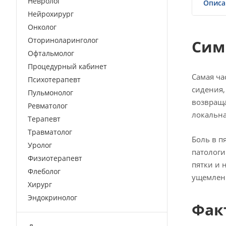
Невролог
Описа
Нейрохирург
Онколог
Оториноларинголог
Сим
Офтальмолог
Процедурный кабинет
Самая ча
Психотерапевт
сидения,
Пульмонолог
возвраща
Ревматолог
локальна
Терапевт
Травматолог
Боль в п
Уролог
патологи
Физиотерапевт
пятки и 
Флеболог
ущемлени
Хирург
Эндокринолог
Фак