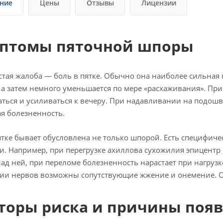
ние
Цены
Отзывы
Лицензии
птомы пяточной шпоры
стая жалоба — боль в пятке. Обычно она наиболее сильная 
 а затем немного уменьшается по мере «расхаживания». Пр
ться и усиливаться к вечеру. При надавливании на подош
я болезненность.
ятке бывает обусловлена не только шпорой. Есть специфич
и. Например, при перегрузке ахиллова сухожилия эпицент
над ней, при переломе болезненность нарастает при нагрузк
и нервов возможны сопутствующие жжение и онемение. Ок
торы риска и причины поя