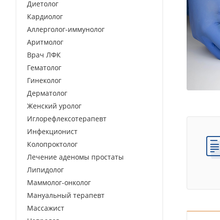
Диетолог
Кардиолог
Аллерголог-иммунолог
Аритмолог
Врач ЛФК
Гематолог
Гинеколог
Дерматолог
Женский уролог
Иглорефлексотерапевт
Инфекционист
Колопроктолог
Лечение аденомы простаты
Липидолог
Маммолог-онколог
Мануальный терапевт
Массажист