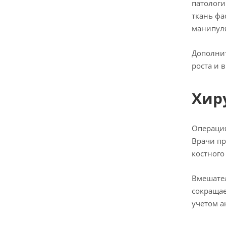
патологи
ткань фа
манипуля
Дополнит
роста и 
Хир
Операция
Врачи пр
костного
Вмешател
сокращае
учетом а