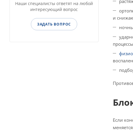
растя
Наши специалисты ответят на любой
интересующий вопрос
ортоп
и снижаю
ЗАДАТЬ ВОПРОС
ночны
ударн
процессы
физио
воспален
подбо
Противов
Бло
Если кон
меняется