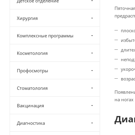
Детское отделение
Пяточная
предрасп
Хирургия
плоск
Комплексные программы
избыт
длите
Косметология
непод
укоро
Профосмотры
возра
Стоматология
Появлени
на ногах
Вакцинация
Диа
Диагностика