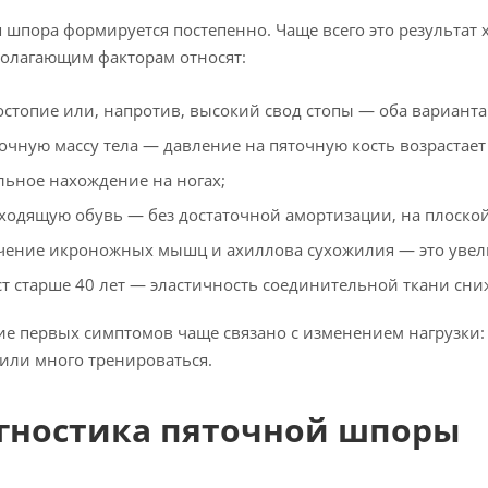
 шпора формируется постепенно. Чаще всего это результат
олагающим факторам относят:
остопие или, напротив, высокий свод стопы — оба вариант
очную массу тела — давление на пяточную кость возрастае
льное нахождение на ногах;
ходящую обувь — без достаточной амортизации, на плоской
чение икроножных мышц и ахиллова сухожилия — это увел
ст старше 40 лет — эластичность соединительной ткани сни
е первых симптомов чаще связано с изменением нагрузки: 
 или много тренироваться.
гностика пяточной шпоры