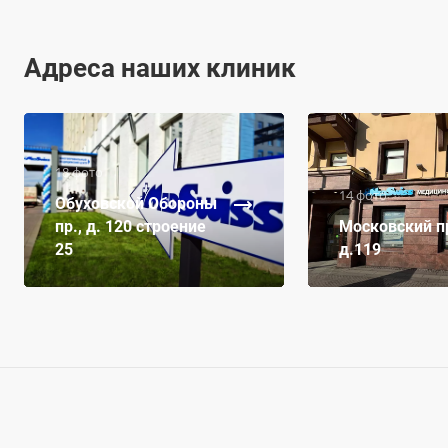
Адреса наших клиник
18 фото
14 фото
Обуховской Обороны
пр., д. 120 строение
Московский пр
25
д.119